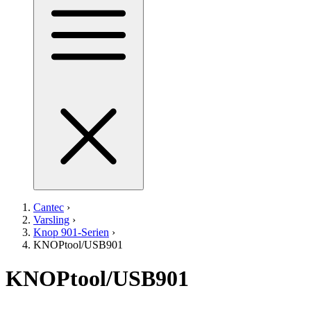
Cantec
›
Varsling
›
Knop 901-Serien
›
KNOPtool/USB901
KNOPtool/USB901