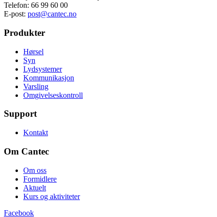
Telefon: 66 99 60 00
E-post:
post@cantec.no
Produkter
Hørsel
Syn
Lydsystemer
Kommunikasjon
Varsling
Omgivelseskontroll
Support
Kontakt
Om Cantec
Om oss
Formidlere
Aktuelt
Kurs og aktiviteter
Facebook